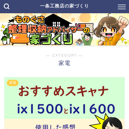
一条工務店の家づくり
― CATEGORY ―
家電
家電