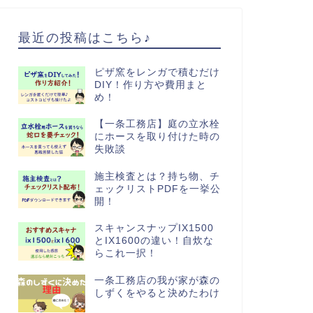
最近の投稿はこちら♪
ピザ窯をレンガで積むだけ
DIY！作り方や費用まと
め！
【一条工務店】庭の立水栓
にホースを取り付けた時の
失敗談
施主検査とは？持ち物、チ
ェックリストPDFを一挙公
開！
スキャンスナップIX1500
とIX1600の違い！自炊な
らこれ一択！
一条工務店の我が家が森の
しずくをやると決めたわけ