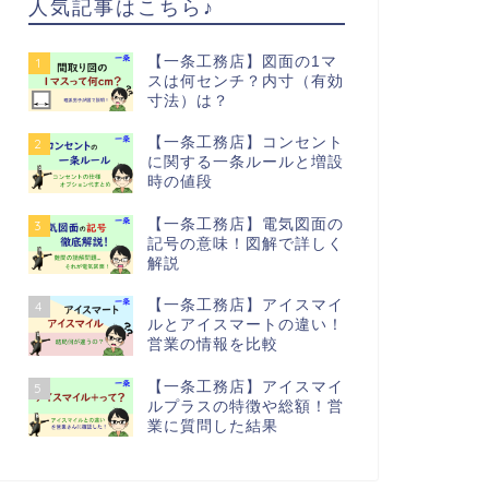
人気記事はこちら♪
【一条工務店】図面の1マ
1
スは何センチ？内寸（有効
寸法）は？
【一条工務店】コンセント
2
に関する一条ルールと増設
時の値段
【一条工務店】電気図面の
3
記号の意味！図解で詳しく
解説
【一条工務店】アイスマイ
4
ルとアイスマートの違い！
営業の情報を比較
【一条工務店】アイスマイ
5
ルプラスの特徴や総額！営
業に質問した結果