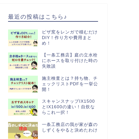
最近の投稿はこちら♪
ピザ窯をレンガで積むだけ
DIY！作り方や費用まと
め！
【一条工務店】庭の立水栓
にホースを取り付けた時の
失敗談
施主検査とは？持ち物、チ
ェックリストPDFを一挙公
開！
スキャンスナップIX1500
とIX1600の違い！自炊な
らこれ一択！
一条工務店の我が家が森の
しずくをやると決めたわけ