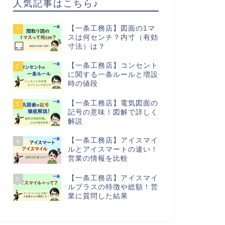
人気記事はこちら♪
【一条工務店】図面の1マ
1
スは何センチ？内寸（有効
寸法）は？
【一条工務店】コンセント
2
に関する一条ルールと増設
時の値段
【一条工務店】電気図面の
3
記号の意味！図解で詳しく
解説
【一条工務店】アイスマイ
4
ルとアイスマートの違い！
営業の情報を比較
【一条工務店】アイスマイ
5
ルプラスの特徴や総額！営
業に質問した結果