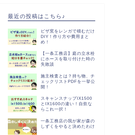
最近の投稿はこちら♪
ピザ窯をレンガで積むだけ
DIY！作り方や費用まと
め！
【一条工務店】庭の立水栓
にホースを取り付けた時の
失敗談
施主検査とは？持ち物、チ
ェックリストPDFを一挙公
開！
スキャンスナップIX1500
とIX1600の違い！自炊な
らこれ一択！
一条工務店の我が家が森の
しずくをやると決めたわけ