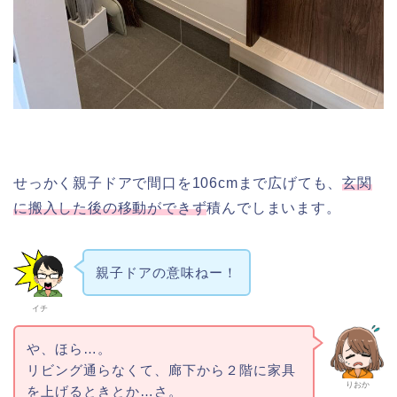
せっかく親子ドアで間口を106cmまで広げても、
玄関
に搬入した後の移動ができず
積んでしまいます。
親子ドアの意味ねー！
イチ
や、ほら…。
リビング通らなくて、廊下から２階に家具
りおか
を上げるときとか…さ。