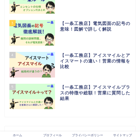
3
【一条工務店】電気図面の記号の
意味！図解で詳しく解説
4
【一条工務店】アイスマイルとア
イスマートの違い！営業の情報を
比較
5
【一条工務店】アイスマイルプラ
スの特徴や総額！営業に質問した
結果
最近の投稿はこちら♪
ホーム
プロフィール
プライバシーポリシー
サイトマップ