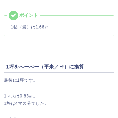
1帖（畳）は1.66㎡
1坪をへーべー（平米／㎡）に換算
最後に1坪です。
1マスは0.83㎡。
1坪は4マス分でした。