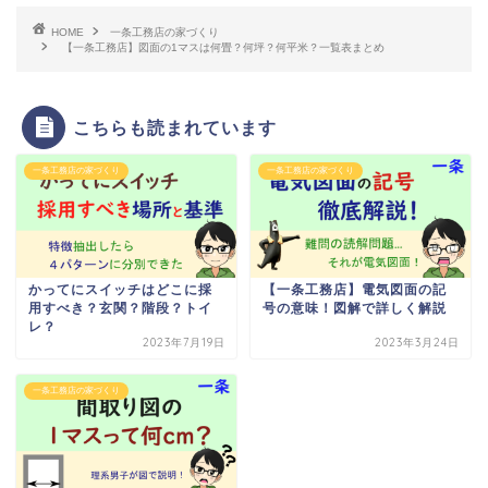
HOME
一条工務店の家づくり
【一条工務店】図面の1マスは何畳？何坪？何平米？一覧表まとめ
こちらも読まれています
一条工務店の家づくり
一条工務店の家づくり
かってにスイッチはどこに採
【一条工務店】電気図面の記
用すべき？玄関？階段？トイ
号の意味！図解で詳しく解説
レ？
2023年7月19日
2023年3月24日
一条工務店の家づくり