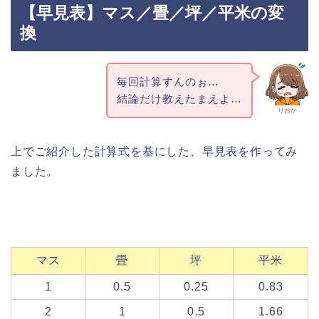
【早見表】マス／畳／坪／平米の変
換
毎回計算すんのぉ…
結論だけ教えたまえよ…
りおか
上でご紹介した計算式を基にした、早見表を作ってみ
ました。
マス
畳
坪
平米
1
0.5
0.25
0.83
2
1
0.5
1.66